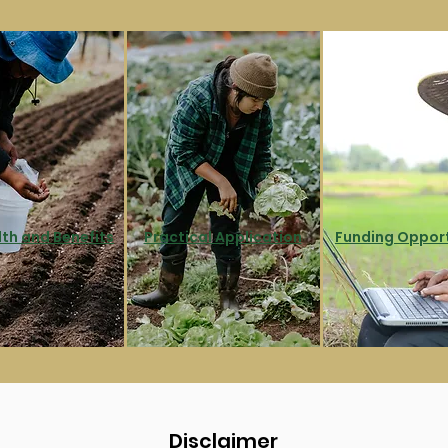
lth and Benefits
Practical Application
Funding Opport
Disclaimer