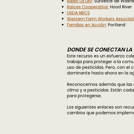
Radio La Ley
:
Suroeste de Washi
Raíces Cooperative:
Hood River
USDA NRCS
Western Farm Workers Associati
Familias en Acción
:
Portland
DONDE SE CONECTAN LA S
Este recurso es un esfuerzo col
trabaja para proteger a la comu
uso de pesticidas. Pero, con el 
dominante hasta ahora en la agr
Reconocemos además que las com
clima y a pesticidas. Están cad
para protegerse.
Los siguientes enlaces son recu
cambios que podemos implement