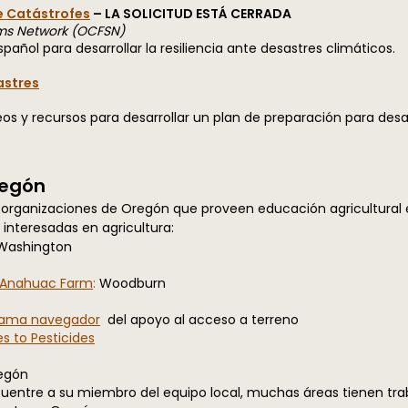
e Catástrofes
– LA SOLICITUD ESTÁ CERRADA
ms Network (OCFSN)
añol para desarrollar la resiliencia ante desastres climáticos.
astres
eos y recursos para desarrollar un plan de preparación para desa
regón
 organizaciones de Oregón que proveen educación agricultural e
interesadas en agricultura:
Washington
Anahuac Farm
:
Woodburn
rama navegador
del apoyo al acceso a terreno
s to Pesticides
egón
cuentre a su miembro del equipo local, muchas áreas tienen tr