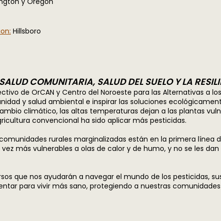
ngton y Oregón
on:
Hillsboro
ALUD COMUNITARIA, SALUD DEL SUELO Y LA RESIL
ectivo de OrCAN y Centro del Noroeste para las Alternativas a lo
nidad y salud ambiental e inspirar las soluciones ecológicament
cambio climático, las altas temperaturas dejan a las plantas vuln
icultura convencional ha sido aplicar más pesticidas.
unidades rurales marginalizadas están en la primera línea de
a vez más vulnerables a olas de calor y de humo, y no se les dan
rsos que nos ayudarán a navegar el mundo de los pesticidas, su
ar para vivir más sano, protegiendo a nuestras comunidades y