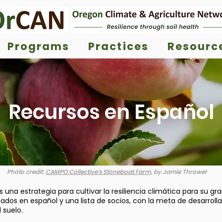
Programs
Practices
Resourc
Recursos en Español
Photo credit:
CAMPO Collective's Stoneboat Farm,
by Jamie Thrower
 una estrategia para cultivar la resiliencia climática para su gr
dos en español y una lista de socios, con la meta de desarroll
 suelo.